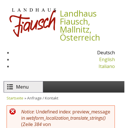
Direkt zum Inhalt
Landhaus
Fiausch,
Mallnitz,
Österreich
Deutsch
English
Italiano
Menu
Startseite
» Anfrage / Kontakt
Sie sind hier
Notice
: Undefined index: preview_message
Fehlermeldung
in
webform_localization_translate_strings()
(Zeile
384
von